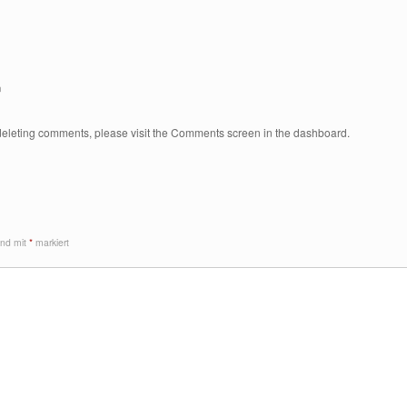
n
d deleting comments, please visit the Comments screen in the dashboard.
sind mit
*
markiert